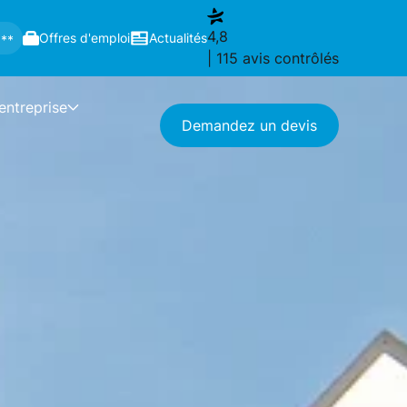
4,8
Offres d'emploi
Actualités
 **
| 115 avis contrôlés
'entreprise
Demandez un devis