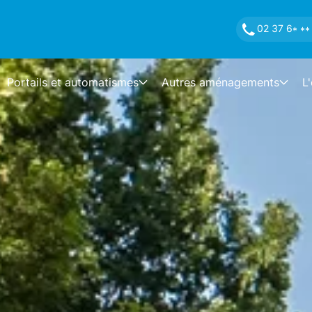
02 37 6
* **
Portails et automatismes
Autres aménagements
L