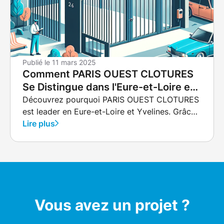
Publié le
11 mars 2025
Comment PARIS OUEST CLOTURES
Se Distingue dans l'Eure-et-Loire et
les Yvelines
Découvrez pourquoi PARIS OUEST CLOTURES
est leader en Eure-et-Loire et Yvelines. Grâce
à son expertise locale, son engagement envers
Lire plus
la qualité, et des solutions personnalisées,
cette entreprise offre des installations de
clôtures et portails qui allient innovation et
esthétique. Faites confiance à leur savoir-faire
pour transformer vos espaces extérieurs.
Vous avez un projet ?