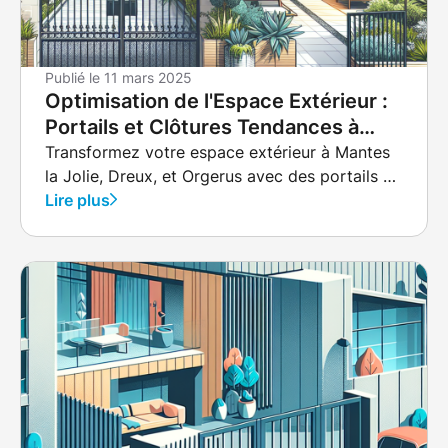
Publié le
11 mars 2025
Optimisation de l'Espace Extérieur :
Portails et Clôtures Tendances à
Mantes la Jolie, Dreux et Orgerus
Transformez votre espace extérieur à Mantes
la Jolie, Dreux, et Orgerus avec des portails et
clôtures modernes. Découvrez comment
Lire plus
l'esthétique contemporaine et la fonctionnalité
peuvent coexister grâce à des matériaux
comme l'aluminium et le bois. PARIS OUEST
CLOTURES vous guide pour des solutions sur
mesure, alliant sécurité et style.