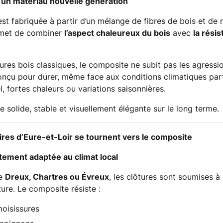
: un matériau nouvelle génération
st fabriquée à partir d’un mélange de fibres de bois et de 
rmet de combiner
l’aspect chaleureux du bois
avec
la rési
ures bois classiques, le composite ne subit pas les agressi
onçu pour durer, même face aux conditions climatiques pa
gel, fortes chaleurs ou variations saisonnières.
e solide, stable et visuellement élégante sur le long terme.
ires d’Eure-et-Loir se tournent vers le composite
itement adaptée au climat local
me
Dreux, Chartres ou Évreux
, les clôtures sont soumises à 
ure. Le composite résiste :
moisissures