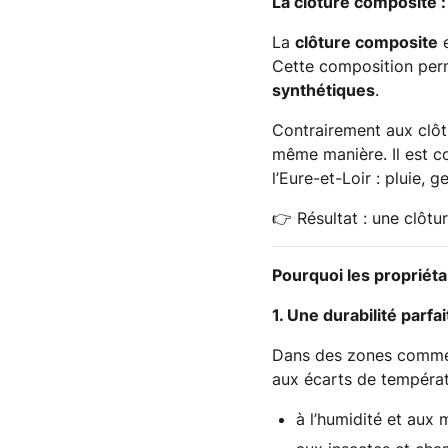
La clôture composite 
La
clôture composite
e
Cette composition pe
synthétiques
.
Contrairement aux clôt
même manière. Il est c
l’Eure-et-Loir : pluie, 
👉
Résultat : une clôtur
Pourquoi les propriéta
1. Une durabilité parfa
Dans des zones com
aux écarts de températ
à l’humidité et aux 