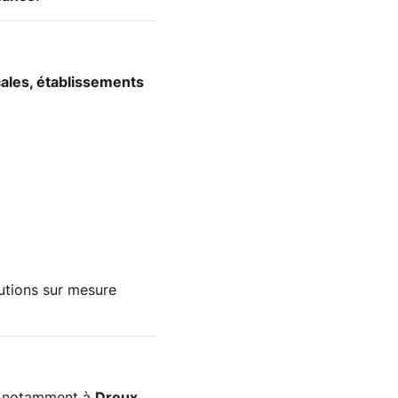
ocales, établissements
utions sur mesure
m, notamment à
Dreux,