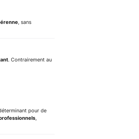
pérenne
, sans
tant
. Contrairement au
 déterminant pour de
t professionnels
,