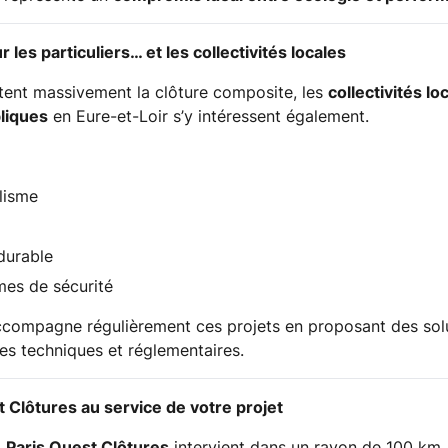
 les particuliers… et les collectivités locales
ptent massivement la clôture composite, les
collectivités l
liques
en Eure-et-Loir s’y intéressent également.
lisme
durable
mes de sécurité
ccompagne régulièrement ces projets en proposant des sol
es techniques et réglementaires.
t Clôtures au service de votre projet
,
Paris Ouest Clôtures
intervient dans un rayon de 100 k