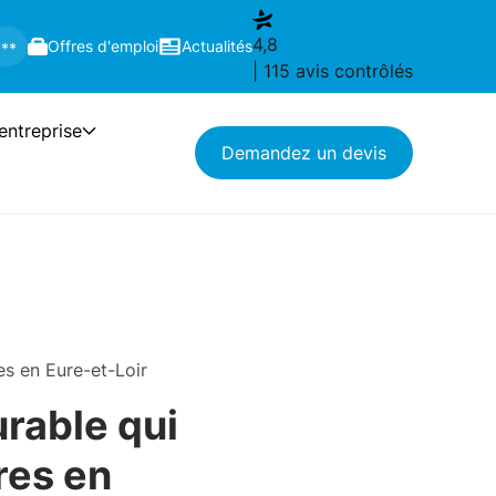
4,8
Offres d'emploi
Actualités
 **
| 115 avis contrôlés
'entreprise
Demandez un devis
es en Eure-et-Loir
urable qui
res en