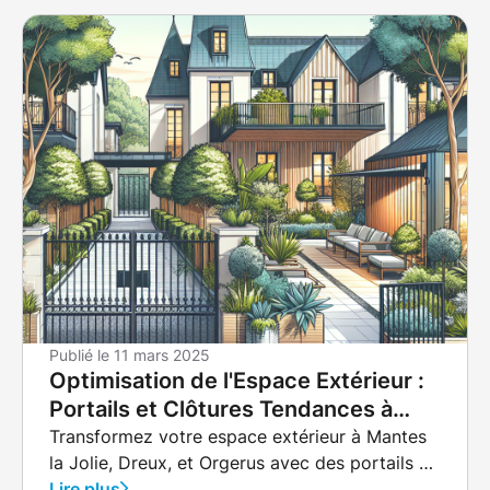
Publié le
11 mars 2025
Optimisation de l'Espace Extérieur :
Portails et Clôtures Tendances à
Mantes la Jolie, Dreux et Orgerus
Transformez votre espace extérieur à Mantes
la Jolie, Dreux, et Orgerus avec des portails et
clôtures modernes. Découvrez comment
Lire plus