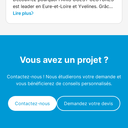
est leader en Eure-et-Loire et Yvelines. Grâce
à son expertise locale, son engagement envers
Lire plus
la qualité, et des solutions personnalisées,
cette entreprise offre des installations de
clôtures et portails qui allient innovation et
esthétique. Faites confiance à leur savoir-faire
pour transformer vos espaces extérieurs.
Vous avez un projet ?
Contactez-nous ! Nous étudierons votre demande et
vous bénéficierez de conseils personnalisés.
Contactez-nous
Demandez votre devis