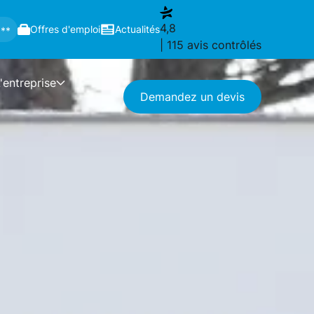
4,8
Offres d'emploi
Actualités
 **
| 115 avis contrôlés
'entreprise
Demandez un devis