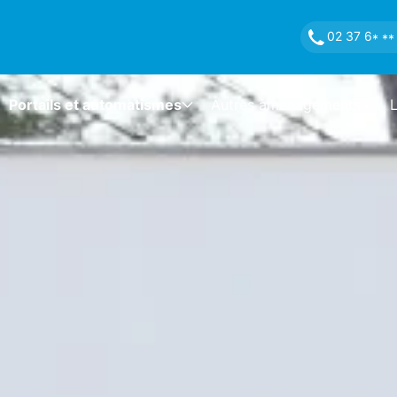
02 37 6
* **
Portails et automatismes
Autres aménagements
L