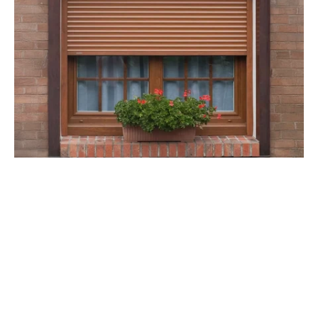
Des tarifs dégressifs pour
équiper votre maison
Économisez sur chaque volet en équipant
toutes vos fenêtres
Chez PARIS OUEST CLOTURES, nous proposons une
tarification avantageuse
pour l'équipement intégral